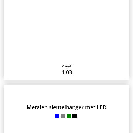
Uw logo wordt nauwkeurig gegraveerd in het metaal. Dit zorgt
voor een stijlvolle uitstraling die slijtvast is. We leveren snel
vanuit onze eigen werkplaats in Nederland.
Vanaf
1,03
Metalen sleutelhanger met LED