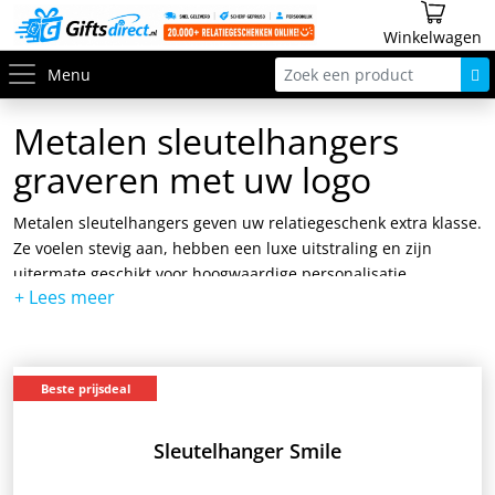
Winkelwagen
Menu
Metalen sleutelhangers
graveren met uw logo
Metalen sleutelhangers geven uw relatiegeschenk extra klasse.
Ze voelen stevig aan, hebben een luxe uitstraling en zijn
uitermate geschikt voor hoogwaardige personalisatie.
Zakelijk, stijlvol en duurzaam
Of het nu gaat om een klantgeschenk of een presentje voor
personeel, metalen sleutelhangers stralen professionaliteit uit.
Beste prijsdeal
Dankzij het gewicht en de afwerking maakt u een blijvende
indruk.
Sleutelhanger Smile
Gravure van hoge kwaliteit