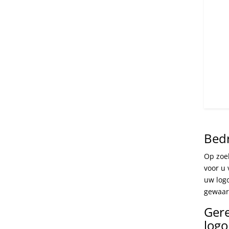
Bed
Op zoe
voor u
uw log
gewaar
Gere
logo