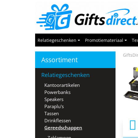
Relatiegeschenken
Promotiemateriaal
Tex
GiftsDi
Assortiment
Relatiegeschenken
Kantoorartikelen
Powerbanks
Speakers
Paraplu's
Tassen
Drinkflessen
1
Gereedschappen
Zaklampen