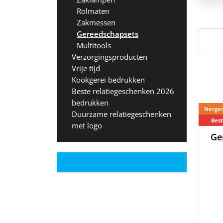
Rolmaten
Zakmessen
Gereedschapsets
Multitools
Verzorgingsproducten
Vrije tijd
Kookgerei bedrukken
Beste relatiegeschenken 2026
bedrukken
Nergen
Duurzame relatiegeschenken
Best
met logo
Ge