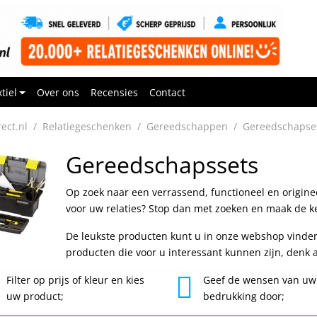
tiel
Over ons
Recensies
Contact
rect.nl
Relatiegeschenken
Gereedschappen
Gereedschapse
Gereedschapssets
Op zoek naar een verrassend, functioneel en origine
voor uw relaties? Stop dan met zoeken en maak de k
De leukste producten kunt u in onze webshop vinde
producten die voor u interessant kunnen zijn, denk
Filter op prijs of kleur en kies
Geef de wensen van uw
2
uw product;
bedrukking door;