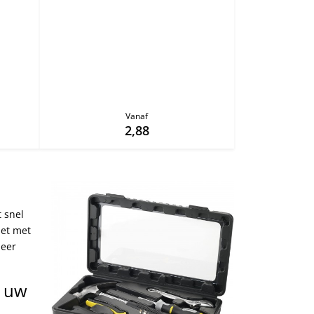
Vanaf
2,88
 snel
set met
zeer
t uw