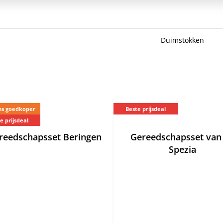
Duimstokken
s goedkoper
Beste prijsdeal
e prijsdeal
reedschapsset Beringen
Gereedschapsset van
Spezia