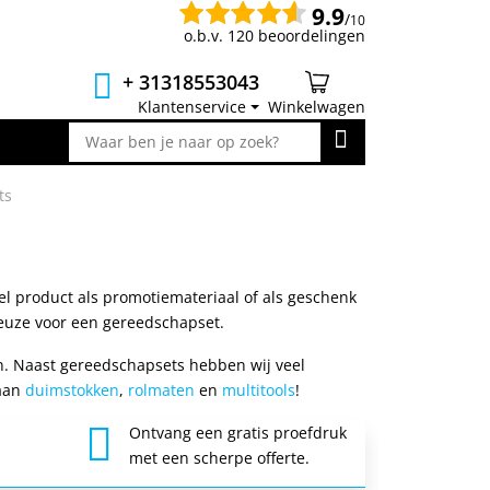
9.9
/
10
o.b.v. 120 beoordelingen
+ 31318553043
Klantenservice
Winkelwagen
ts
el product als promotiemateriaal of als geschenk
euze voor een gereedschapset.
n. Naast gereedschapsets hebben wij veel
 aan
duimstokken
,
rolmaten
en
multitools
!
Ontvang een gratis proefdruk
3
met een scherpe offerte.