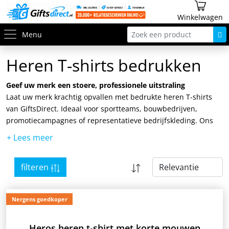
Winkelwagen
Menu
Heren T-shirts bedrukken
Geef uw merk een stoere, professionele uitstraling
Laat uw merk krachtig opvallen met bedrukte heren T-shirts
van GiftsDirect. Ideaal voor sportteams, bouwbedrijven,
promotiecampagnes of representatieve bedrijfskleding. Ons
ruime assortiment biedt voor elke gelegenheid het juiste shirt:
van basic shirt tot sportieve longsleeve, allemaal met een
comfortabele, mannelijke pasvorm.
filteren
Nergens goedkoper
Heros heren t-shirt met korte mouwen