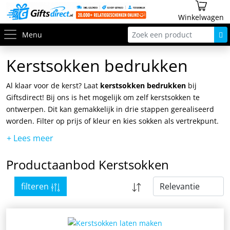
Winkelwagen
Menu
Kerstsokken bedrukken
Al klaar voor de kerst? Laat
kerstsokken bedrukken
bij
Giftsdirect! Bij ons is het mogelijk om zelf kerstsokken te
ontwerpen. Dit kan gemakkelijk in drie stappen gerealiseerd
worden. Filter op prijs of kleur en kies sokken als vertrekpunt.
Geef vervolgens uw wensen van bedrukking met naam door
via de productpagina. Zodra we uw aanvraag binnen hebben
gekregen gaan we gelijk aan de slag. Wacht dus niet langer,
Productaanbod Kerstsokken
vraag een
gratis vrijblijvende offerte
aan en ontvang
een
gratis digitale proefdruk
.
filteren