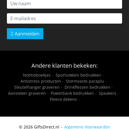
Aanmelden
Andere klanten bekeken:
Notitieboekjes
-
Sportsokken bedrukken
-
Antistress producten
-
Stormvaste paraplu
-
Sleutelhanger graveren
-
Drinkflessen bedrukken
-
Aansteker graveren
-
Powerbank bedrukken
-
Speakers
-
Fleece dekens
-
© 2026 GiftsDirect.nl
Algemene Voorwaarden