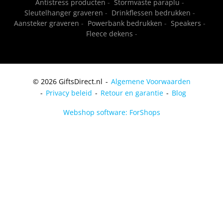
Antistress producten
-
Stormvaste paraplu
-
Sleutelhanger graveren
-
Drinkflessen bedrukken
-
Aansteker graveren
-
Powerbank bedrukken
-
Speakers
-
Fleece dekens
-
© 2026 GiftsDirect.nl
Algemene Voorwaarden
Privacy beleid
Retour en garantie
Blog
Webshop software: ForShops