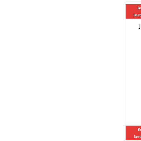
Be
Best
Be
Best