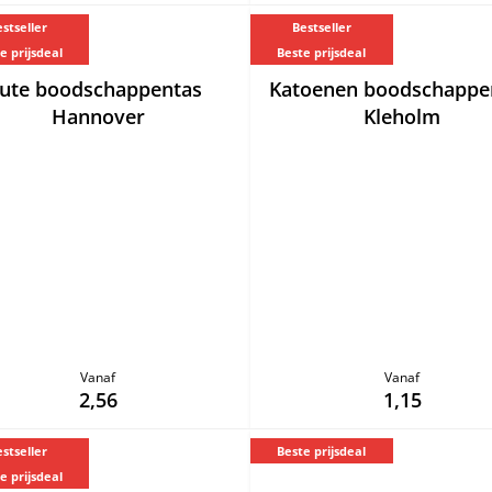
stseller
Bestseller
e prijsdeal
Beste prijsdeal
Jute boodschappentas
Katoenen boodschappe
Hannover
Kleholm
Vanaf
Vanaf
2,56
1,15
stseller
Beste prijsdeal
e prijsdeal