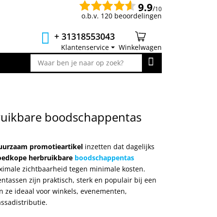
9.9
/
10
o.b.v. 120 beoordelingen
+ 31318553043
Klantenservice
Winkelwagen
uikbare boodschappentas
uurzaam promotieartikel
inzetten dat dagelijks
oedkope herbruikbare
boodschappentas
ximale zichtbaarheid tegen minimale kosten.
assen zijn praktisch, sterk en populair bij een
jn ze ideaal voor winkels, evenementen,
sadistributie.