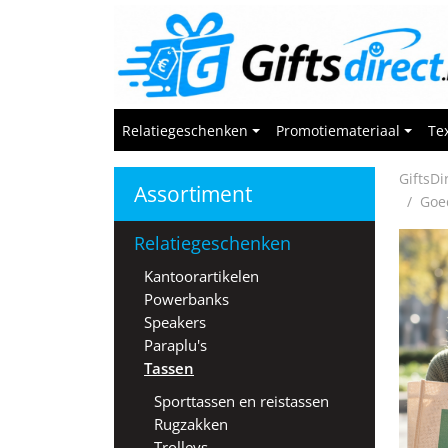
Relatiegeschenken
Promotiemateriaal
Tex
GiftsDi
Assortiment
Goe
Relatiegeschenken
Kantoorartikelen
Powerbanks
Speakers
Paraplu's
Tassen
Sporttassen en reistassen
Rugzakken
Trolleys