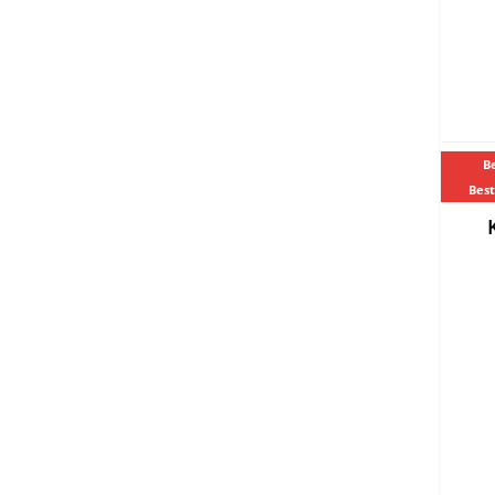
Be
Best