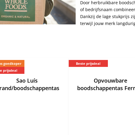
Door herbruikbare boodsch
of bedrijfsnaam combineer
Dankzij de lage stukprijs z
terwijl jouw merk langdurig 
s goedkoper
Beste prijsdeal
e prijsdeal
Sao Luís
Opvouwbare
trand/boodschappentas
boodschappentas Fer