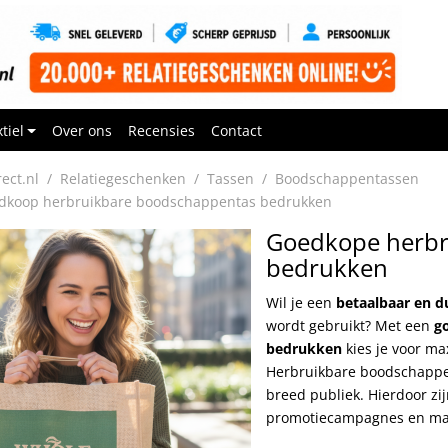
tiel
Over ons
Recensies
Contact
rect.nl
Relatiegeschenken
Tassen
Boodschappentassen
dkoop herbruikbare boodschappentas bedrukken
Goedkope herbr
bedrukken
Wil je een
betaalbaar en d
wordt gebruikt? Met een
g
bedrukken
kies je voor ma
Herbruikbare boodschappent
breed publiek. Hierdoor zi
promotiecampagnes en mas