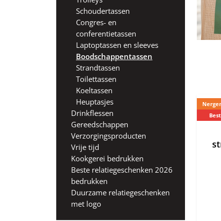
Schoudertassen
Congres- en
conferentietassen
Laptoptassen en sleeves
Boodschappentassen
Strandtassen
Toilettassen
Koeltassen
Heuptasjes
Nergen
Drinkflessen
Best
Gereedschappen
Verzorgingsproducten
s
Vrije tijd
Kookgerei bedrukken
Beste relatiegeschenken 2026
bedrukken
Duurzame relatiegeschenken
met logo