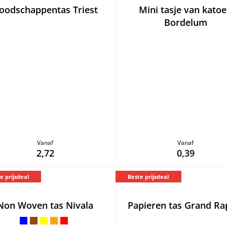
oodschappentas Triest
Mini tasje van kato
Bordelum
Vanaf
Vanaf
2,72
0,39
e prijsdeal
Beste prijsdeal
Non Woven tas Nivala
Papieren tas Grand Ra