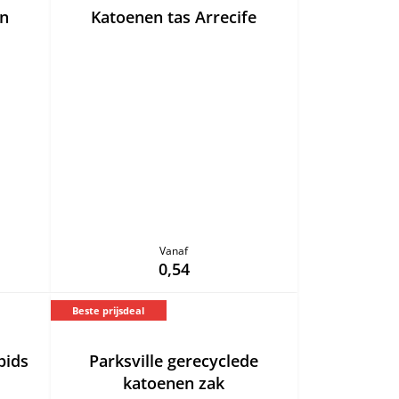
en
Katoenen tas Arrecife
Vanaf
0,54
Beste prijsdeal
pids
Parksville gerecyclede
katoenen zak