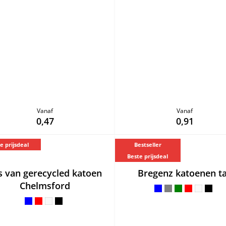
Vanaf
Vanaf
0,47
0,91
e prijsdeal
Bestseller
Beste prijsdeal
s van gerecycled katoen
Bregenz katoenen t
Chelmsford