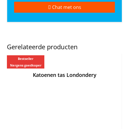
Chat met ons
Gerelateerde producten
Bestseller
Ne
Nergens goedkoper
Katoenen tas Londondery