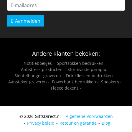
Aanmelden
Andere klanten bekeken:
Notitieboekjes
-
Sportsokken bedrukken
-
Antistress producten
-
Stormvaste paraplu
-
Sleutelhanger graveren
-
Drinkflessen bedrukken
-
Aansteker graveren
-
Powerbank bedrukken
-
Speakers
-
Fleece dekens
-
© 2026 GiftsDirect.nl
Algemene Voorwaarden
Privacy beleid
Retour en garantie
Blog