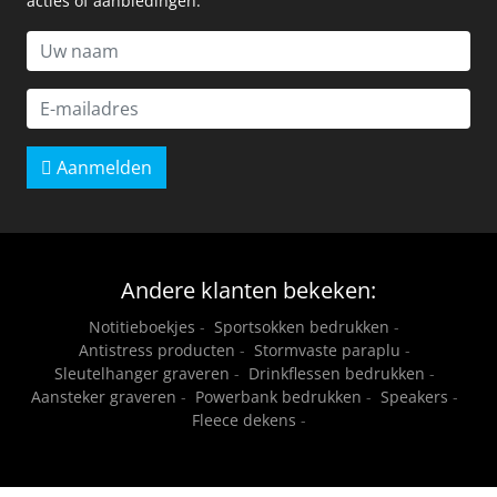
acties of aanbiedingen.
Aanmelden
Andere klanten bekeken:
Notitieboekjes
-
Sportsokken bedrukken
-
Antistress producten
-
Stormvaste paraplu
-
Sleutelhanger graveren
-
Drinkflessen bedrukken
-
Aansteker graveren
-
Powerbank bedrukken
-
Speakers
-
Fleece dekens
-