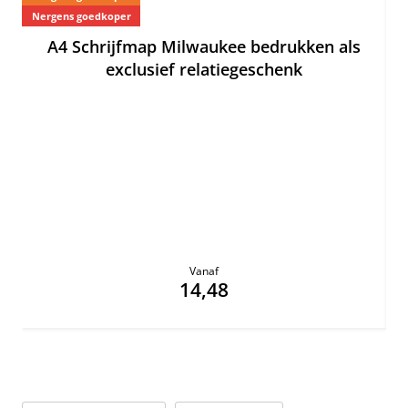
Nergens goedkoper
Ne
A4 Schrijfmap Milwaukee bedrukken als
exclusief relatiegeschenk
Vanaf
14,48