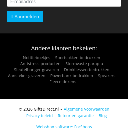
Aanmelden
Andere klanten bekeken:
Notitieboekjes
-
Sportsokken bedrukken
-
Antistress producten
-
Stormvaste paraplu
-
Sleutelhanger graveren
-
Drinkflessen bedrukken
-
Aansteker graveren
-
Powerbank bedrukken
-
Speakers
-
Fleece dekens
-
© 2026 GiftsDirect.nl
Algemene Voorwaarden
Privacy beleid
Retour en garantie
Blog
Webshop software: ForShops