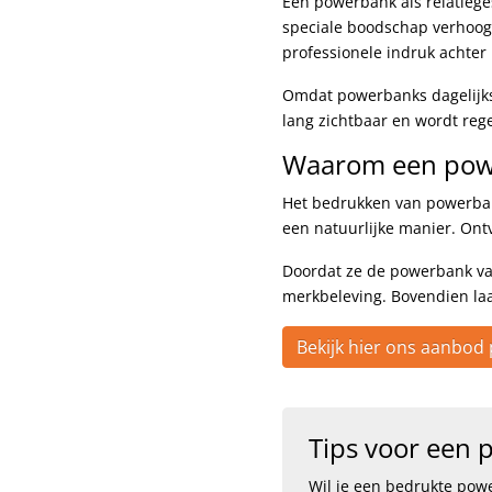
Een powerbank als relatiege
speciale boodschap verhoog 
professionele indruk achter b
Omdat powerbanks dagelijks g
lang zichtbaar en wordt reg
Waarom een powe
Het bedrukken van powerban
een natuurlijke manier. Ont
Doordat ze de powerbank vaak
merkbeleving. Bovendien laat 
Bekijk hier ons aanbo
Tips voor een p
Wil je een bedrukte powe