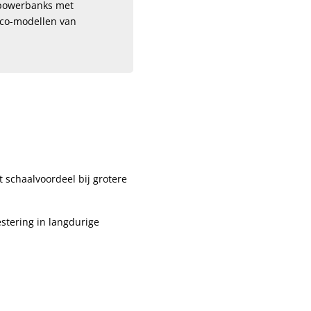
e powerbanks met
eco-modellen van
 schaalvoordeel bij grotere
estering in langdurige