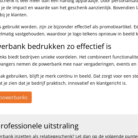
schenk is veel meer dan een handig apparaatje. Door personalisatie
je de impact en waarde van het geschenk aanzienlijk. Bovendien la
ij je klanten.
ebruikt worden, zijn ze bijzonder effectief als promotieartikel. E
elmatig vastgehouden, waardoor je logo telkens opnieuw in beeld 
rbank bedrukken zo effectief is
ks biedt bedrijven unieke voordelen. Het combineert functionalit
vangers nemen de powerbank mee naar vergaderingen, events en ze
 gebruiken, blijft je merk continu in beeld. Dat zorgt voor een st
je zien dat je bedrijf praktisch, innovatief en klantgericht is.
d powerbanks
rofessionele uitstraling
rbank inzetten als relatiegeschenk? Let dan op de volgende punte