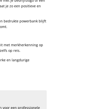
 met je bedrijfslogo of een
at je zo een positieve en
en bedrukte powerbank blijft
komt.
eit met merkherkenning op
lfs op reis.
erke en langdurige
n voor een professionele