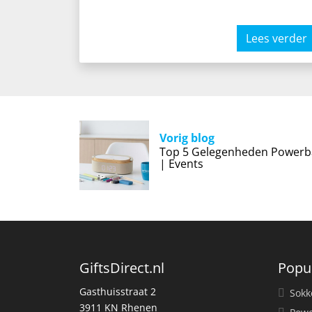
Lees verder
Vorig blog
Top 5 Gelegenheden Powerb
| Events
GiftsDirect.nl
Popu
Gasthuisstraat 2
Sokk
3911 KN Rhenen