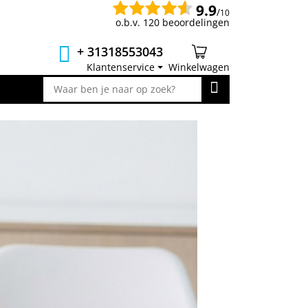
9.9
/
10
o.b.v. 120 beoordelingen
+ 31318553043
Klantenservice
Winkelwagen