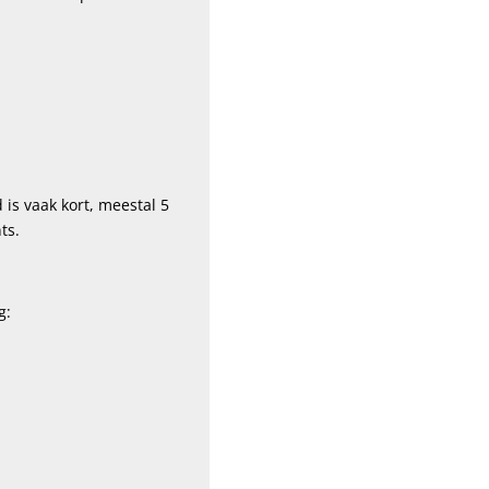
d is vaak kort, meestal 5
ts.
g: