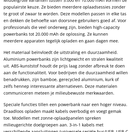
Middelgrote varianten tussen 5.000 en 10.000 mAh vormen de
populairste keuze. Ze bieden meerdere oplaadsessies zonder
te groot of zwaar te worden. Deze modellen passen in elke tas
en dekken de behoefte van doorsnee gebruikers goed af. Voor
professionals die veel onderweg zijn, bieden high-capacity
powerbanks tot 20.000 mAh de oplossing. Ze kunnen
meerdere apparaten tegelijk opladen en gaan dagen mee.
Het materiaal beïnvloedt de uitstraling en duurzaamheid.
Aluminium powerbanks zijn lichtgewicht en stralen kwaliteit
uit. ABS-kunststof houdt de prijs laag zonder afbreuk te doen
aan de functionaliteit. Voor bedrijven die duurzaamheid willen
benadrukken, zijn bamboe, gerecycled aluminium, kurk of
zelfs hennep interessante alternatieven. Deze materialen
communiceren meteen je milieubewuste merkwaarden.
Speciale functies tillen een powerbank naar een hoger niveau.
Draadloos opladen maakt kabels overbodig en voegt gemak
toe. Modellen met zonne-oplaadpanelen spreken
milieugerichte doelgroepen aan. 3-in-1 kabels met
verschillende aansluitingen (universele seriële bus/USB, USB-C