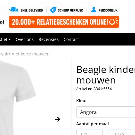
tiel
Over ons
Recensies
Contact
rshirt met korte mouwen
Beagle kinde
mouwen
Artikel nr. A34-K6554
Kleur
Aantal per maat