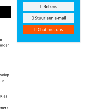
Bel ons
Stuur een e-mail
Chat met ons
ar
Kinder
 volop
cte
 Kies
 merk