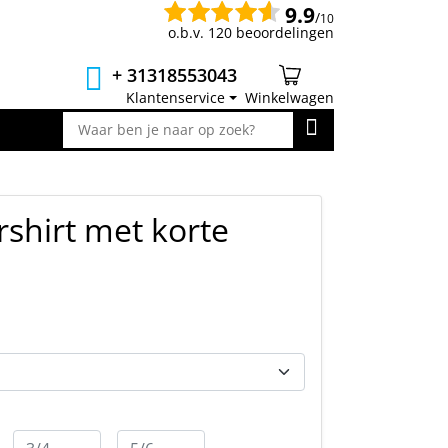
9.9
/
10
o.b.v. 120 beoordelingen
+ 31318553043
Klantenservice
Winkelwagen
rshirt met korte