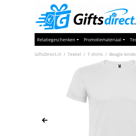
Relatiegeschenken
Promotiemateriaal
Tex
GiftsDirect.nl
Textiel
T-shirts
Beagle kinde