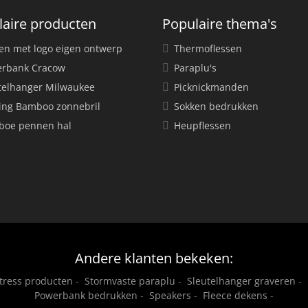
laire producten
Populaire thema's
en met logo eigen ontwerp
Thermoflessen
rbank Cracow
Paraplu's
telhanger Milwaukee
Picknickmanden
ing Bamboo zonnebril
Sokken bedrukken
oe pennen hal
Heupflessen
Andere klanten bekeken:
stress producten
-
Stormvaste paraplu
-
Sleutelhanger graveren
-
Powerbank bedrukken
-
Speakers
-
Fleece dekens
-