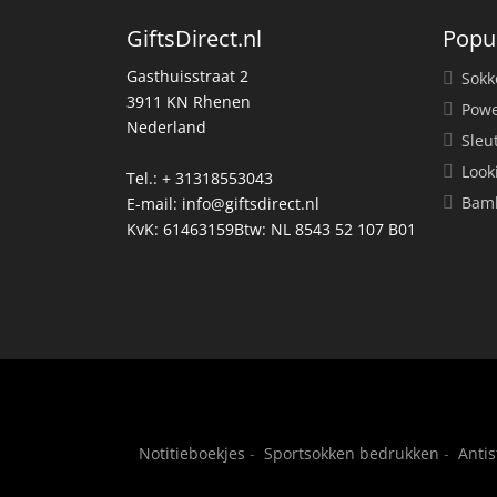
GiftsDirect.nl
Popu
Gasthuisstraat 2
Sokk
3911 KN Rhenen
Powe
Nederland
Sleu
Look
Tel.: + 31318553043
Bamb
E-mail:
info@giftsdirect.nl
KvK: 61463159Btw: NL 8543 52 107 B01
Notitieboekjes
-
Sportsokken bedrukken
-
Anti