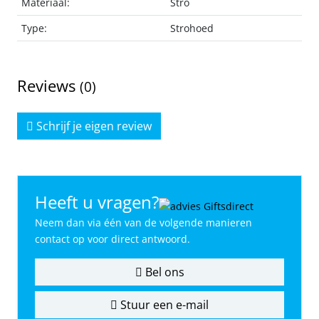
Materiaal:
Stro
Type:
Strohoed
Reviews
(0)
Schrijf je eigen review
Heeft u vragen?
Neem dan via één van de volgende manieren
contact op voor direct antwoord.
Bel ons
Stuur een e-mail