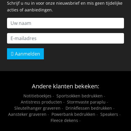
Schrijf u nu in voor onze nieuwsbrief en mis geen tijdelijke
acties of aanbiedingen.
Aanmelden
Andere klanten bekeken:
Notitieboekjes
-
Sportsokken bedrukken
-
Antistress producten
-
Stormvaste paraplu
-
Sleutelhanger graveren
-
Drinkflessen bedrukken
-
Aansteker graveren
-
Powerbank bedrukken
-
Speakers
-
Fleece dekens
-