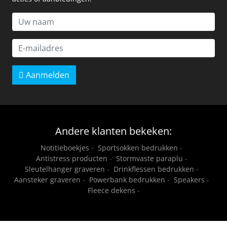
Aanmelden
Andere klanten bekeken:
Notitieboekjes
-
Sportsokken bedrukken
-
Antistress producten
-
Stormvaste paraplu
-
Sleutelhanger graveren
-
Drinkflessen bedrukken
-
Aansteker graveren
-
Powerbank bedrukken
-
Speakers
-
Fleece dekens
-