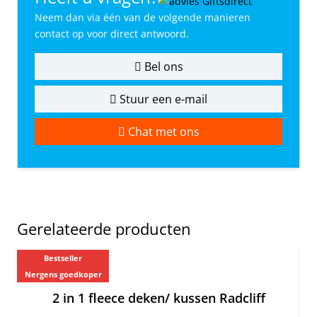
Neem dan via één van de volgende manieren
contact op voor direct antwoord.
Bel ons
Stuur een e-mail
Chat met ons
Gerelateerde producten
Bestseller
Ne
Nergens goedkoper
Ne
2 in 1 fleece deken/ kussen Radcliff