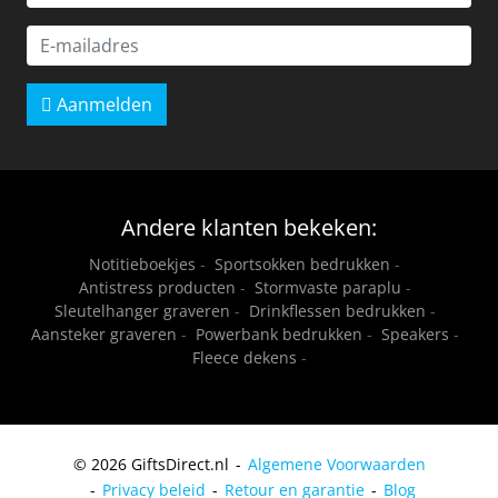
Aanmelden
Andere klanten bekeken:
Notitieboekjes
-
Sportsokken bedrukken
-
Antistress producten
-
Stormvaste paraplu
-
Sleutelhanger graveren
-
Drinkflessen bedrukken
-
Aansteker graveren
-
Powerbank bedrukken
-
Speakers
-
Fleece dekens
-
© 2026 GiftsDirect.nl
Algemene Voorwaarden
Privacy beleid
Retour en garantie
Blog