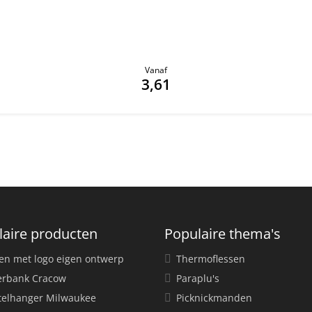
Vanaf
3,61
laire producten
Populaire thema's
en met logo eigen ontwerp
Thermoflessen
rbank Cracow
Paraplu's
telhanger Milwaukee
Picknickmanden