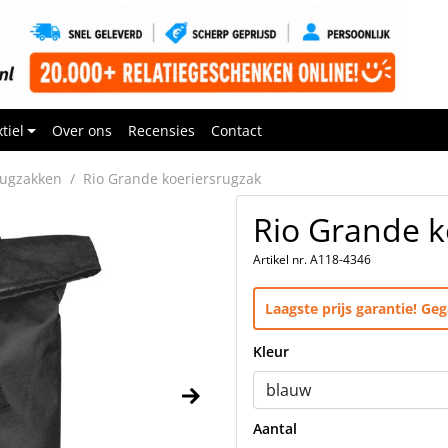
tiel
Over ons
Recensies
Contact
ugzakken
Rio Grande koeriersrugzak
Rio Grande k
Artikel nr. A118-4346
Laagste prijs garantie! G
Kleur
Aantal