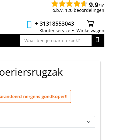
9.9
/
10
o.b.v. 120 beoordelingen
+ 31318553043
Klantenservice
Winkelwagen
oeriersrugzak
egarandeerd nergens goedkoper!!