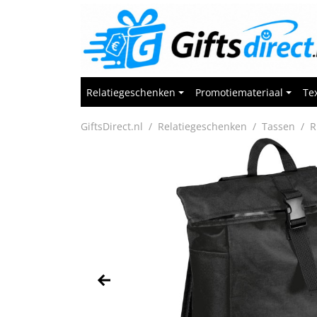
Relatiegeschenken
Promotiemateriaal
Tex
GiftsDirect.nl
Relatiegeschenken
Tassen
R