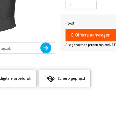
(
p/st)
Offerte aanvragen
Alle genoemde prijzen zijn excl. B
 digitale proefdruk
Scherp geprijsd