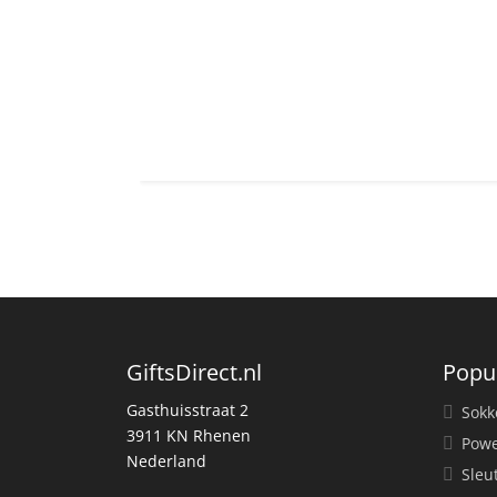
GiftsDirect.nl
Popu
Gasthuisstraat 2
Sokk
3911 KN Rhenen
Powe
Nederland
Sleu