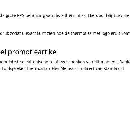
de grote RVS behuizing van deze thermofles. Hierdoor blijft uw me
efdruk zodat u exact kunt zien hoe de thermofles met logo eruit kom
eel promotieartikel
populairste elektronische relatiegeschenken van dit moment. Dankz
 Luidspreker Thermoskan-Fles Meflex zich direct van standaard