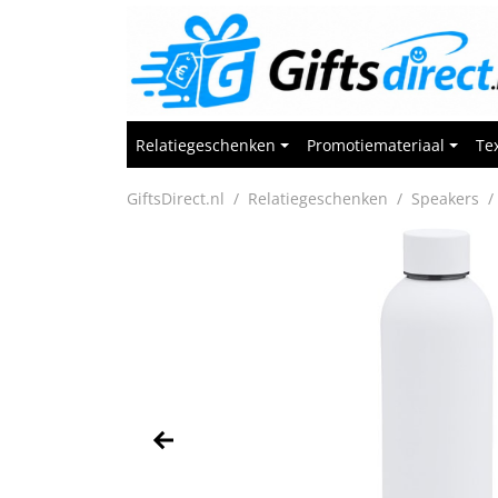
Relatiegeschenken
Promotiemateriaal
Tex
GiftsDirect.nl
Relatiegeschenken
Speakers