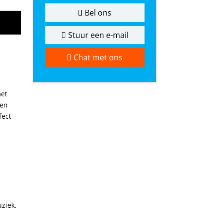
Bel ons
Stuur een e-mail
Chat met ons
met
 en
fect
ziek.