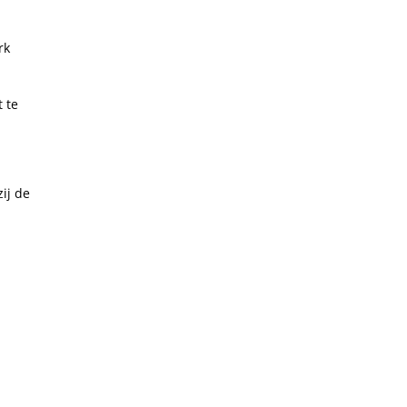
rk
t te
ij de