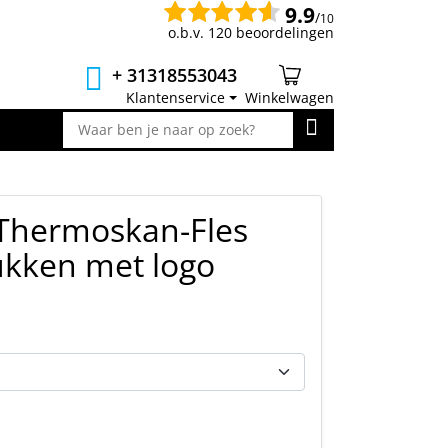
9.9
/
10
o.b.v. 120 beoordelingen
+ 31318553043
Klantenservice
Winkelwagen
 Thermoskan-Fles
ukken met logo