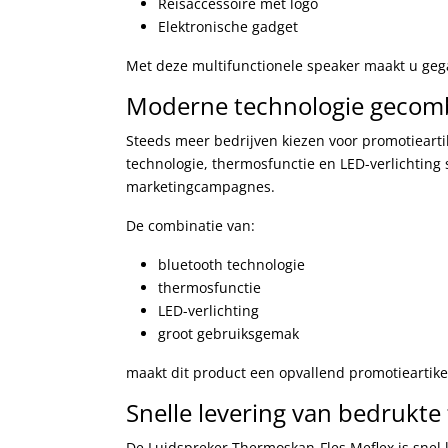
Reisaccessoire met logo
Elektronische gadget
Met deze multifunctionele speaker maakt u ge
Moderne technologie gecomb
Steeds meer bedrijven kiezen voor promotiearti
technologie, thermosfunctie en LED-verlichting
marketingcampagnes.
De combinatie van:
bluetooth technologie
thermosfunctie
LED-verlichting
groot gebruiksgemak
maakt dit product een opvallend promotieartik
Snelle levering van bedrukte
De Luidspreker Thermoskan-Fles Meflex is snel 