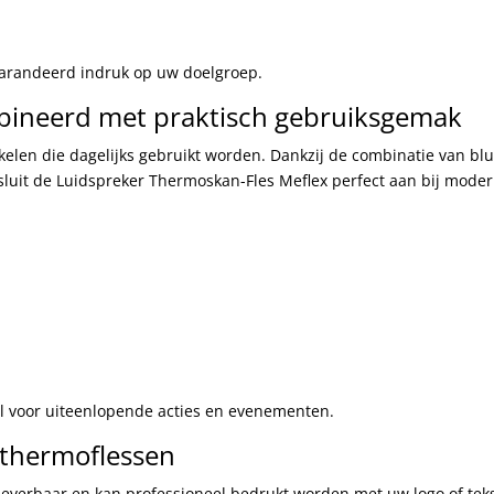
garandeerd indruk op uw doelgroep.
ineerd met praktisch gebruiksgemak
kelen die dagelijks gebruikt worden. Dankzij de combinatie van bl
 sluit de Luidspreker Thermoskan-Fles Meflex perfect aan bij mode
el voor uiteenlopende acties en evenementen.
 thermoflessen
leverbaar en kan professioneel bedrukt worden met uw logo of tek