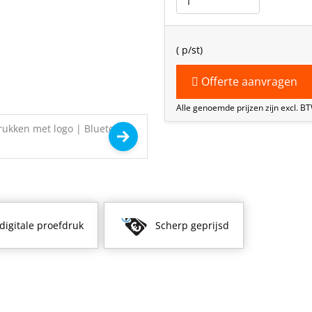
(
p/st)
Offerte aanvragen
Alle genoemde prijzen zijn excl. B
 digitale proefdruk
Scherp geprijsd