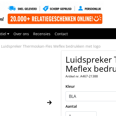
tiel
Over ons
Recensies
Contact
Luidspreker Thermoskan-Fles Meflex bedrukken met logo
Luidspreker
Meflex bedr
Artikel nr. A467-21388
Kleur
Aantal