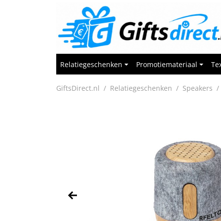
Relatiegeschenken
Promotiemateriaal
Tex
GiftsDirect.nl
Relatiegeschenken
Speakers