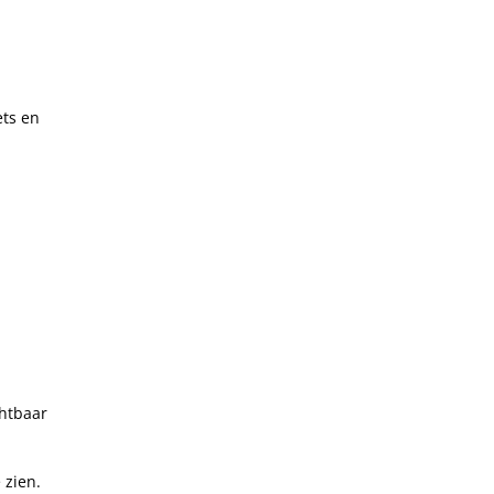
ets en
chtbaar
 zien.