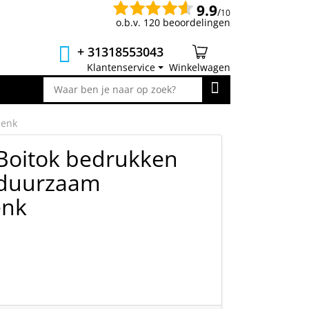
9.9
/
10
o.b.v. 120 beoordelingen
+ 31318553043
Klantenservice
Winkelwagen
henk
Boitok bedrukken
 duurzaam
enk