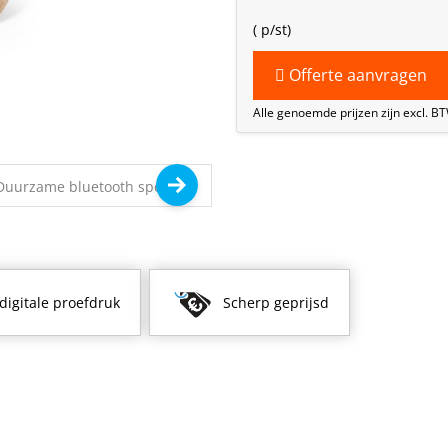
(
p/st)
Offerte aanvragen
Alle genoemde prijzen zijn excl. B
 digitale proefdruk
Scherp geprijsd