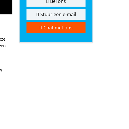
Bel ons
Stuur een e-mail
Chat met ons
oze
ven
w