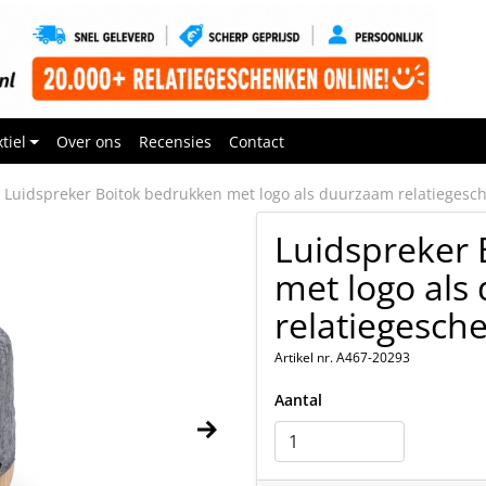
tiel
Over ons
Recensies
Contact
Luidspreker Boitok bedrukken met logo als duurzaam relatiegesc
Luidspreker 
met logo als
relatiegesch
Artikel nr. A467-20293
Aantal