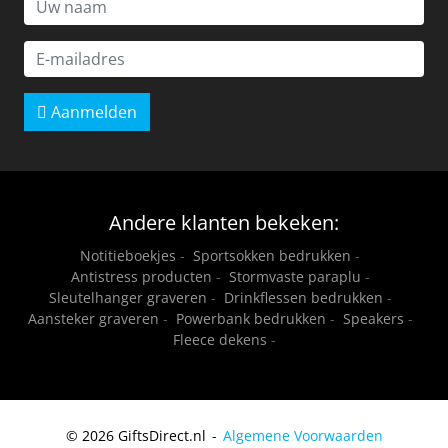
Aanmelden
Andere klanten bekeken:
Notitieboekjes
-
Sportsokken bedrukken
-
Antistress producten
-
Stormvaste paraplu
-
Sleutelhanger graveren
-
Drinkflessen bedrukken
-
Aansteker graveren
-
Powerbank bedrukken
-
Speakers
-
Fleece dekens
-
© 2026 GiftsDirect.nl
Algemene Voorwaarden