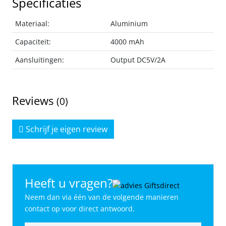
Specificaties
Materiaal:
Aluminium
Capaciteit:
4000 mAh
Aansluitingen:
Output DC5V/2A
Reviews
(0)
Schrijf je eigen review
Heeft u vragen?
Neem dan via één van de volgende manieren
contact op voor direct antwoord.