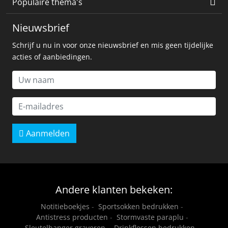
Populaire thema's
Nieuwsbrief
Schrijf u nu in voor onze nieuwsbrief en mis geen tijdelijke
acties of aanbiedingen.
Aanmelden
Andere klanten bekeken:
Notitieboekjes
-
Sportsokken bedrukken
-
Antistress producten
-
Stormvaste paraplu
-
Sleutelhanger graveren
-
Drinkflessen bedrukken
-