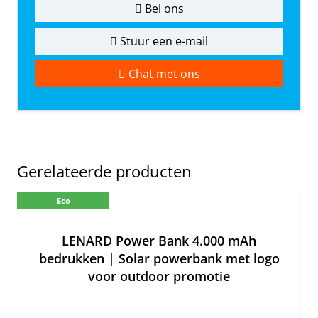
Bel ons
Stuur een e-mail
Chat met ons
Gerelateerde producten
Eco
Ne
LENARD Power Bank 4.000 mAh
bedrukken | Solar powerbank met logo
voor outdoor promotie