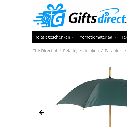
Relatiegeschenken
Promotiemateriaal
Tex
GiftsDirect.nl
Relatiegeschenken
Paraplu's