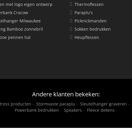
en met logo eigen ontwerp
Thermoflessen
rbank Cracow
Paraplu's
telhanger Milwaukee
Picknickmanden
ing Bamboo zonnebril
Sokken bedrukken
oe pennen hal
Heupflessen
Andere klanten bekeken:
stress producten
-
Stormvaste paraplu
-
Sleutelhanger graveren
-
Powerbank bedrukken
-
Speakers
-
Fleece dekens
-