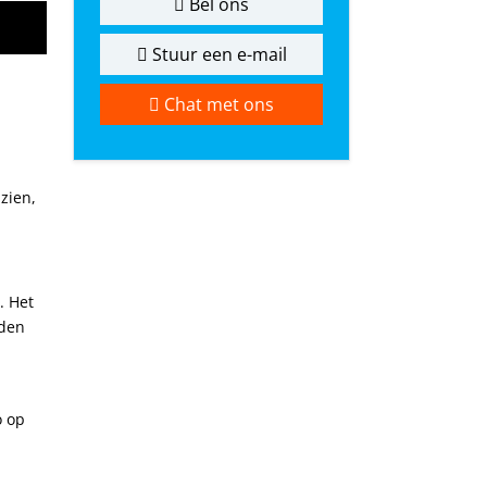
Bel ons
Stuur een e-mail
Chat met ons
zien,
. Het
nden
o op