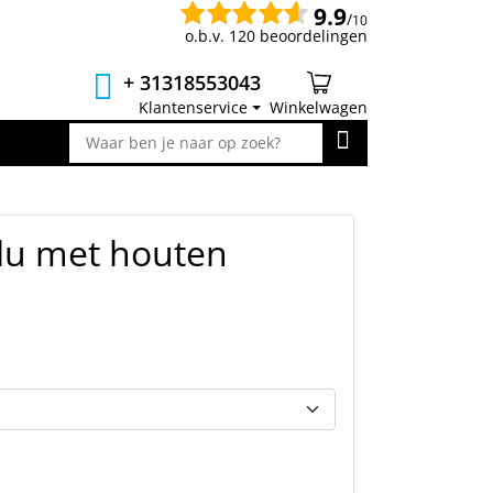
9.9
/
10
o.b.v. 120 beoordelingen
+ 31318553043
Klantenservice
Winkelwagen
lu met houten