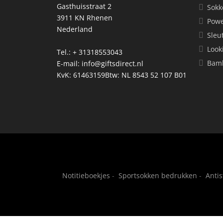
Gasthuisstraat 2
Sokk
3911 KN Rhenen
Powe
Nederland
Sleu
Look
Tel.: + 31318553043
Bamb
E-mail:
info@giftsdirect.nl
KvK: 61463159Btw: NL 8543 52 107 B01
Notitieboekjes
-
Sportsokken bedrukken
-
Anti