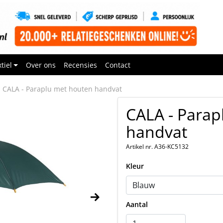
tiel
Over ons
Recensies
Contact
CALA - Paraplu met houten handvat
CALA - Parap
handvat
Artikel nr. A36-KC5132
Kleur
Aantal