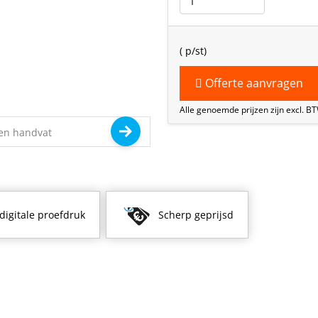
(
p/st)
Offerte aanvragen
Alle genoemde prijzen zijn excl. B
 digitale proefdruk
Scherp geprijsd