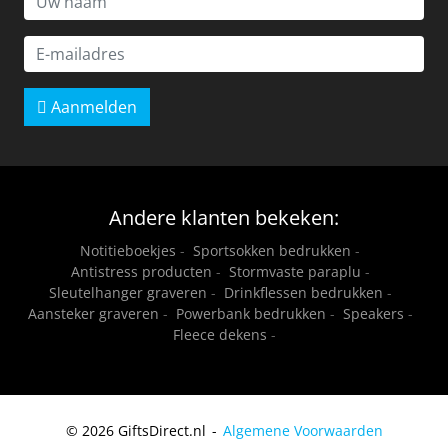
Aanmelden
Andere klanten bekeken:
Notitieboekjes
-
Sportsokken bedrukken
-
Antistress producten
-
Stormvaste paraplu
-
Sleutelhanger graveren
-
Drinkflessen bedrukken
-
Aansteker graveren
-
Powerbank bedrukken
-
Speakers
-
Fleece dekens
-
© 2026 GiftsDirect.nl
Algemene Voorwaarden