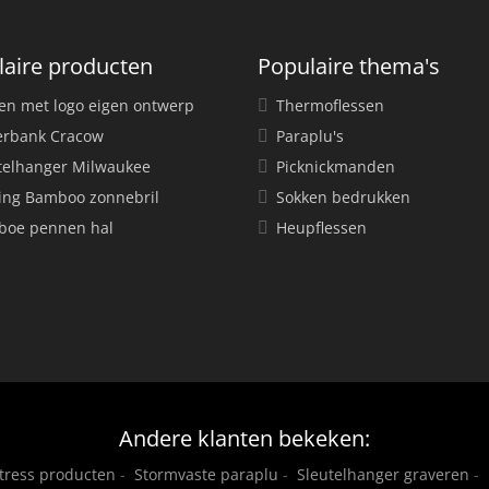
laire producten
Populaire thema's
en met logo eigen ontwerp
Thermoflessen
rbank Cracow
Paraplu's
telhanger Milwaukee
Picknickmanden
ing Bamboo zonnebril
Sokken bedrukken
oe pennen hal
Heupflessen
Andere klanten bekeken:
stress producten
-
Stormvaste paraplu
-
Sleutelhanger graveren
-