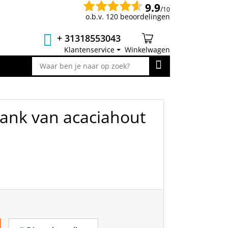
9.9
/
10
o.b.v. 120 beoordelingen
+ 31318553043
Klantenservice
Winkelwagen
lank van acaciahout