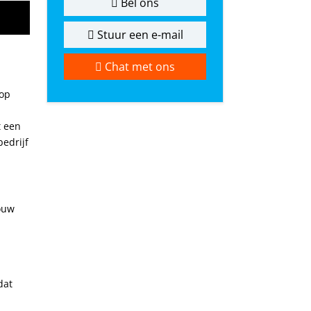
Bel ons
Stuur een e-mail
Chat met ons
 op
t een
edrijf
ouw
dat