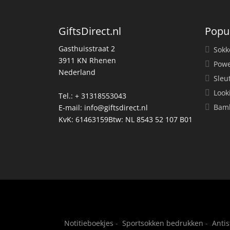
GiftsDirect.nl
Popu
Gasthuisstraat 2
Sokk
3911 KN Rhenen
Powe
Nederland
Sleu
Look
Tel.: + 31318553043
Bamb
E-mail:
info@giftsdirect.nl
KvK: 61463159Btw: NL 8543 52 107 B01
Notitieboekjes
-
Sportsokken bedrukken
-
Anti