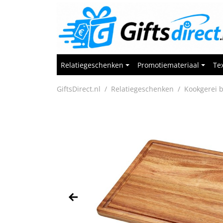
Relatiegeschenken
Promotiemateriaal
Tex
GiftsDirect.nl
Relatiegeschenken
Kookgerei 