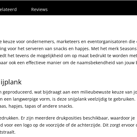
elateerd
Reviews
ale keuze voor ondernemers, marketeers en eventorganisatoren die
ssing voor het serveren van snacks en hapjes. Met het merk Seasons
n biedt het tevens de mogelijkheid om op maat bedrukt te worden me
l, maar ook een effectieve manier om de naamsbekendheid van jouw b
ijplank
m geproduceerd, wat bijdraagt aan een milieubewuste keuze van j
en een langwerpige vorm, is deze snijplank veelzijdig te gebruiken.
aas, hapjes, tapas of andere snacks.
bedrukken. Er zijn meerdere drukposities beschikbaar, waardoor je
eld voor een logo op de voorzijde of de achterzijde. Dit zorgt ervoor 
straalt.