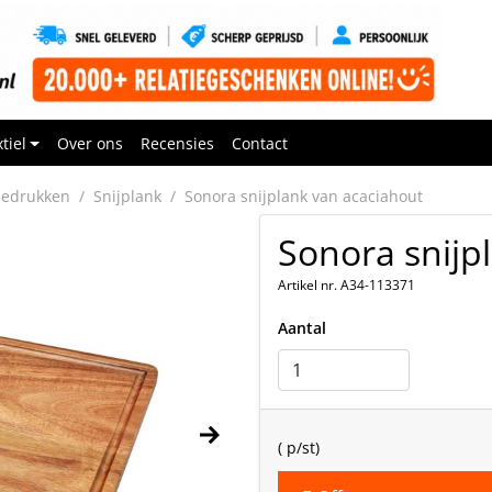
tiel
Over ons
Recensies
Contact
bedrukken
Snijplank
Sonora snijplank van acaciahout
Sonora snijp
Artikel nr. A34-113371
Aantal
(
p/st)