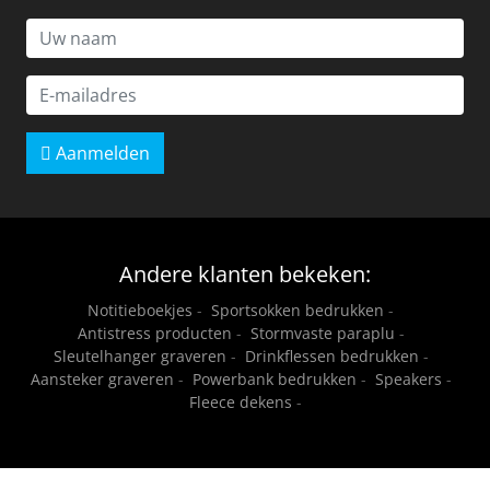
Aanmelden
Andere klanten bekeken:
Notitieboekjes
-
Sportsokken bedrukken
-
Antistress producten
-
Stormvaste paraplu
-
Sleutelhanger graveren
-
Drinkflessen bedrukken
-
Aansteker graveren
-
Powerbank bedrukken
-
Speakers
-
Fleece dekens
-