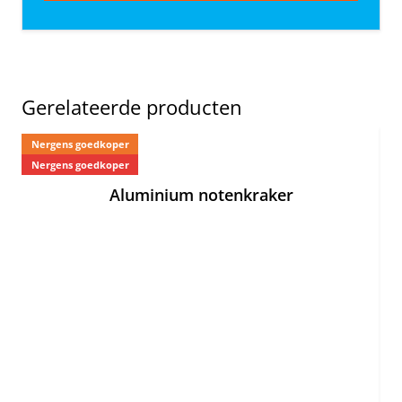
Gerelateerde producten
Nergens goedkoper
Ne
Nergens goedkoper
Aluminium notenkraker