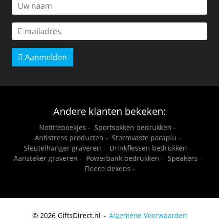
Aanmelden
Andere klanten bekeken:
Notitieboekjes
-
Sportsokken bedrukken
-
Antistress producten
-
Stormvaste paraplu
-
Sleutelhanger graveren
-
Drinkflessen bedrukken
-
Aansteker graveren
-
Powerbank bedrukken
-
Speakers
-
Fleece dekens
-
© 2026 GiftsDirect.nl
Algemene Voorwaarden