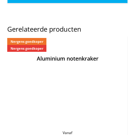
Gerelateerde producten
Nergens goedkoper
Ne
Nergens goedkoper
Aluminium notenkraker
Vanaf