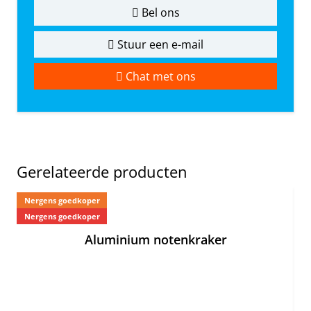
Bel ons
Stuur een e-mail
Chat met ons
Gerelateerde producten
Nergens goedkoper
Ne
Nergens goedkoper
Aluminium notenkraker