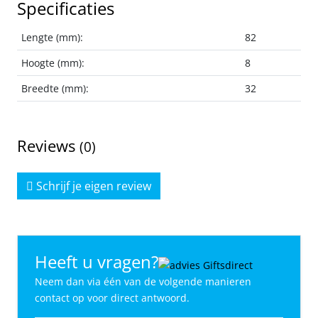
Specificaties
Lengte (mm):
82
Hoogte (mm):
8
Breedte (mm):
32
Reviews
(0)
Schrijf je eigen review
Heeft u vragen?
Neem dan via één van de volgende manieren
contact op voor direct antwoord.