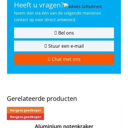
Heeft u vragen?
Neem dan via één van de volgende manieren
contact op voor direct antwoord.
Bel ons
Stuur een e-mail
Chat met ons
Gerelateerde producten
Nergens goedkoper
Ne
Nergens goedkoper
Aluminium notenkraker