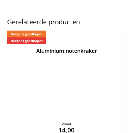
Gerelateerde producten
Nergens goedkoper
Ne
Nergens goedkoper
Aluminium notenkraker
Vanaf
14,00