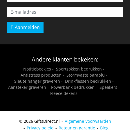
Aanmelden
Andere klanten bekeken:
Notitieboekjes
-
Sportsokken bedrukken
-
Antistress producten
-
Stormvaste paraplu
-
Sleutelhanger graveren
-
Drinkflessen bedrukken
-
Aansteker graveren
-
Powerbank bedrukken
-
Speakers
-
Fleece dekens
-
© 2026 GiftsDirect.nl
Algemene Voorwaarden
Privacy beleid
Retour en garantie
Blog