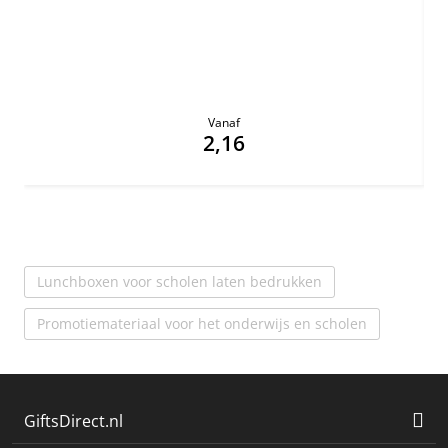
Vanaf
2,16
Lunchboxen voor scholen laten bedrukken
Promotiemateriaal voor het onderwijs en scholen
GiftsDirect.nl