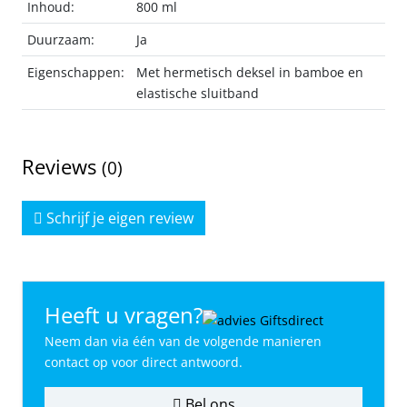
Inhoud:
800 ml
Duurzaam:
Ja
Eigenschappen:
Met hermetisch deksel in bamboe en
elastische sluitband
Reviews
(0)
Schrijf je eigen review
Heeft u vragen?
Neem dan via één van de volgende manieren
contact op voor direct antwoord.
Bel ons