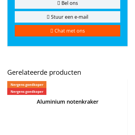
Bel ons
Stuur een e-mail
Chat met ons
Gerelateerde producten
Nergens goedkoper
Ne
Nergens goedkoper
Aluminium notenkraker