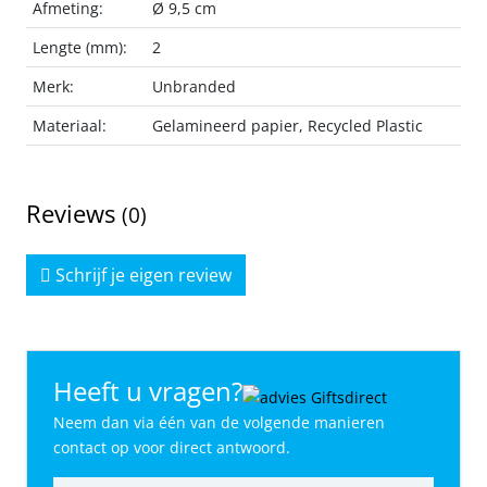
Afmeting:
Ø 9,5 cm
Lengte (mm):
2
Merk:
Unbranded
Materiaal:
Gelamineerd papier, Recycled Plastic
Reviews
(0)
Schrijf je eigen review
Heeft u vragen?
Neem dan via één van de volgende manieren
contact op voor direct antwoord.