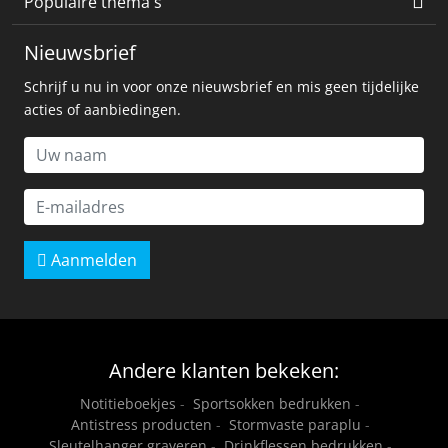
Populaire thema's
Nieuwsbrief
Schrijf u nu in voor onze nieuwsbrief en mis geen tijdelijke
acties of aanbiedingen.
Aanmelden
Andere klanten bekeken:
Notitieboekjes
-
Sportsokken bedrukken
-
Antistress producten
-
Stormvaste paraplu
-
Sleutelhanger graveren
-
Drinkflessen bedrukken
-