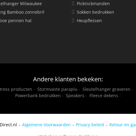
telhanger Milwaukee
Picknickmanden
ing Bamboo zonnebril
Sokken bedrukken
oe pennen hal
Heupflessen
Andere klanten bekeken:
stress producten
-
Stormvaste paraplu
-
Sleutelhanger graveren
-
Powerbank bedrukken
-
Speakers
-
Fleece dekens
-
Direct.nl
Algemene Voorwaarden
Privacy beleid
Retour en ga