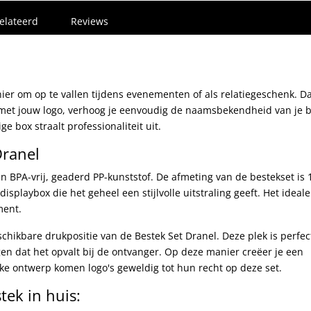
elateerd
Reviews
ier om op te vallen tijdens evenementen of als relatiegeschenk. Da
met jouw logo, verhoog je eenvoudig de naamsbekendheid van je be
 box straalt professionaliteit uit.
Dranel
n BPA-vrij, geaderd PP-kunststof. De afmeting van de bestekset is 
displaybox die het geheel een stijlvolle uitstraling geeft. Het ideale
ment.
chikbare drukpositie van de Bestek Set Dranel. Deze plek is perfe
en dat het opvalt bij de ontvanger. Op deze manier creëer je een
akke ontwerp komen logo's geweldig tot hun recht op deze set.
tek in huis: