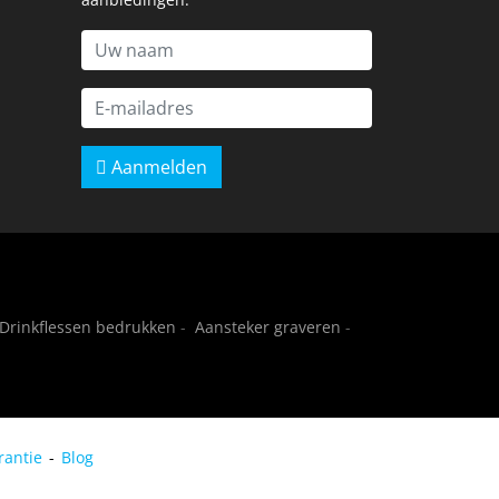
Aanmelden
Drinkflessen bedrukken
-
Aansteker graveren
-
rantie
Blog