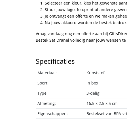
Selecteer een kleur, kies het gewenste aan
Stuur jouw logo, fotoprint of andere gewe
Je ontvangt een offerte en we maken geheel
Na jouw akkoord worden de bestek bedrukt 
Vraag vandaag nog een offerte aan bij GiftsDire
Bestek Set Dranel volledig naar jouw wensen te
Specificaties
Materiaal:
Kunststof
Soort:
In box
Type:
3-delig
Afmeting:
16,5 x 2,5 x 5 cm
Eigenschappen:
Bestekset van BPA-vr