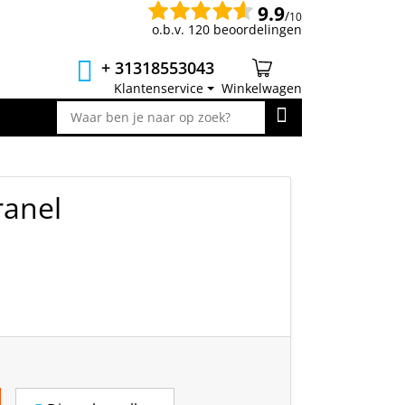
9.9
/
10
o.b.v. 120 beoordelingen
+ 31318553043
Klantenservice
Winkelwagen
ranel