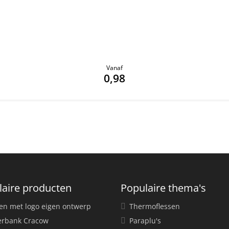
Vanaf
0,98
laire producten
Populaire thema's
en met logo eigen ontwerp
Thermoflessen
rbank Cracow
Paraplu's