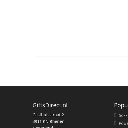
GiftsDirect.nl
Popu
Gasthuisstraat 2
Sokk
3911 KN Rhenen
Powe
Nederland