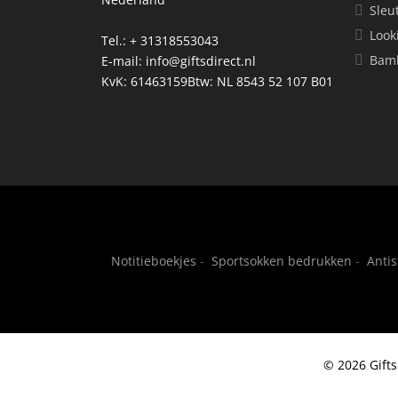
Sleu
Look
Tel.: + 31318553043
Bamb
E-mail:
info@giftsdirect.nl
KvK: 61463159Btw: NL 8543 52 107 B01
Notitieboekjes
-
Sportsokken bedrukken
-
Anti
© 2026 Gifts