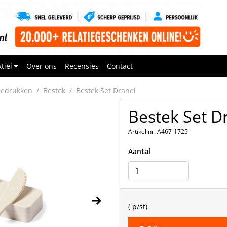
tiel
Over ons
Recensies
Contact
bedrukken
Bestek
Bestek Set Dranel
Bestek Set D
Artikel nr. A467-1725
Aantal
(
p/st)