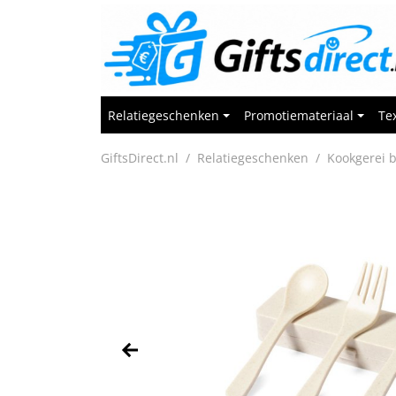
Relatiegeschenken
Promotiemateriaal
Tex
GiftsDirect.nl
Relatiegeschenken
Kookgerei 