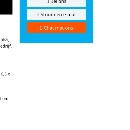
Bel ons
Stuur een e-mail
Chat met ons
nkzij
drijf.
16,5 x
ct om