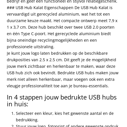
bedrijf en geef een functioneel en stijlvol relatiegeschenk.
### USB Hub Kalat Eigenschappen De USB Hub Kalat is
vervaardigd uit gerecycled aluminium, wat het tot een
duurzame keuze maakt. Het compacte ontwerp meet 7,9 x
1 x 3,7 cm. Deze hub beschikt over twee USB 2.0 poorten
en één Type C-poort. Het gerecyclede aluminium biedt
bijna oneindige recyclingmogelijkheden en een
professionele uitstraling.
Je kunt jouw logo laten bedrukken op de beschikbare
drukposities van 2.5 x 2.5 cm. Dit geeft je de mogelijkheid
jouw merk zichtbaar en herkenbaar te maken, waar deze
USB hub zich ook bevindt. Bedrukte USB hubs maken jouw
merk niet alleen herkenbaar, maar voegen ook een extra
vleugje professionaliteit toe aan je bureau-essentials.
In 4 stappen jouw bedrukte USB hubs
in huis:
Selecteer een kleur, kies het gewenste aantal en de
bedrukking.
Stuur jouw logo, fotoprint of andere gewenste opdruk