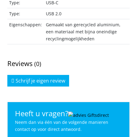
Type:
USB-C
Type:
USB 2.0
Eigenschappen:
Gemaakt van gerecycled aluminium,
een materiaal met bijna oneindige
recyclingmogelijkheden
Reviews
(0)
Schrijf je eigen review
Heeft u vragen?
Neem dan via één van de volgende manieren
contact op voor direct antwoord.