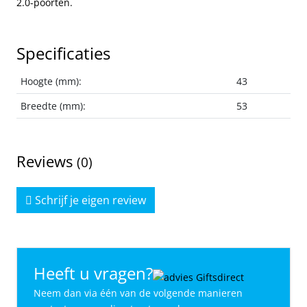
2.0-poorten.
Specificaties
Hoogte (mm):
43
Breedte (mm):
53
Reviews
(0)
Schrijf je eigen review
Heeft u vragen?
Neem dan via één van de volgende manieren