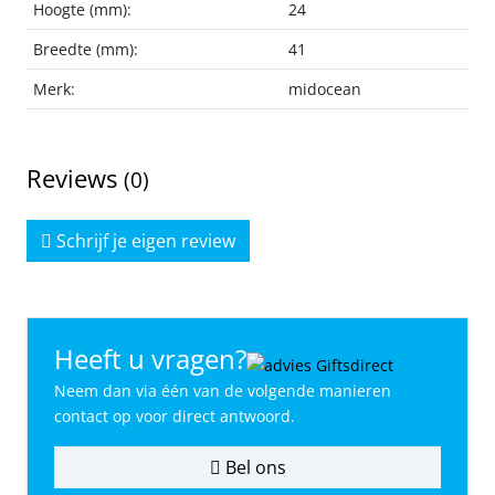
Hoogte (mm):
24
Breedte (mm):
41
Merk:
midocean
Reviews
(0)
Schrijf je eigen review
Heeft u vragen?
Neem dan via één van de volgende manieren
contact op voor direct antwoord.
Bel ons