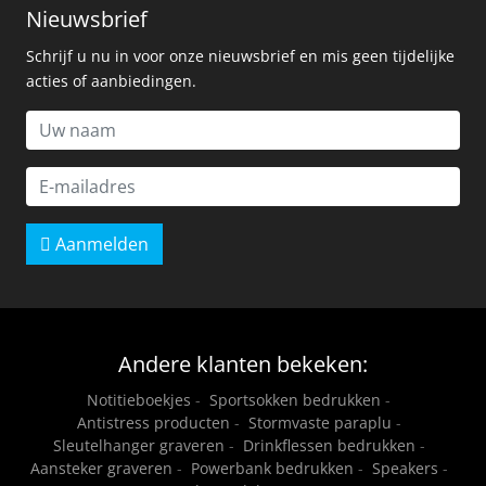
Nieuwsbrief
Schrijf u nu in voor onze nieuwsbrief en mis geen tijdelijke
acties of aanbiedingen.
Aanmelden
Andere klanten bekeken:
Notitieboekjes
-
Sportsokken bedrukken
-
Antistress producten
-
Stormvaste paraplu
-
Sleutelhanger graveren
-
Drinkflessen bedrukken
-
Aansteker graveren
-
Powerbank bedrukken
-
Speakers
-