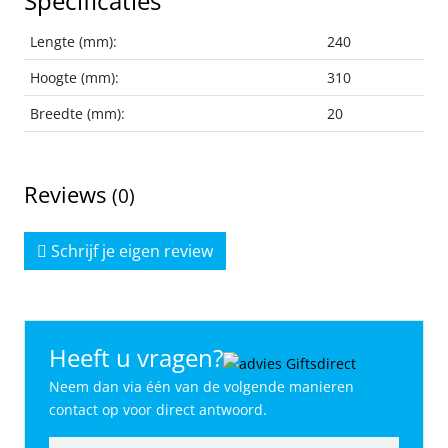
Specificaties
Lengte (mm):
240
Hoogte (mm):
310
Breedte (mm):
20
Reviews
(0)
Schrijf je eigen review
Heeft u vragen?
Neem dan via één van de volgende manieren
contact op voor direct antwoord.