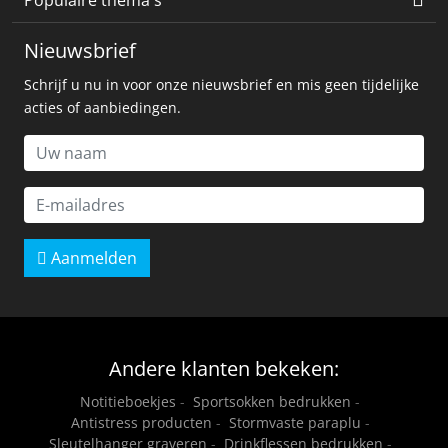
Populaire thema's
Nieuwsbrief
Schrijf u nu in voor onze nieuwsbrief en mis geen tijdelijke
acties of aanbiedingen.
Aanmelden
Andere klanten bekeken:
Notitieboekjes
-
Sportsokken bedrukken
-
Antistress producten
-
Stormvaste paraplu
-
Sleutelhanger graveren
-
Drinkflessen bedrukken
-