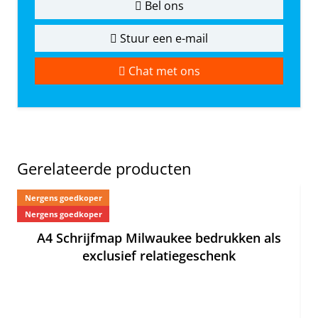
Bel ons
Stuur een e-mail
Chat met ons
Gerelateerde producten
Nergens goedkoper
Ne
Nergens goedkoper
Ne
A4 Schrijfmap Milwaukee bedrukken als
exclusief relatiegeschenk