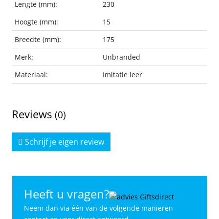
Lengte (mm):
230
Hoogte (mm):
15
Breedte (mm):
175
Merk:
Unbranded
Materiaal:
Imitatie leer
Reviews
(0)
Schrijf je eigen review
Heeft u vragen?
Neem dan via één van de volgende manieren