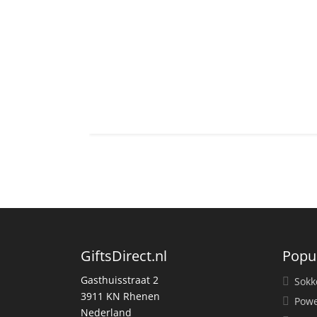
GiftsDirect.nl
Popu
Gasthuisstraat 2
Sokk
3911 KN Rhenen
Powe
Nederland