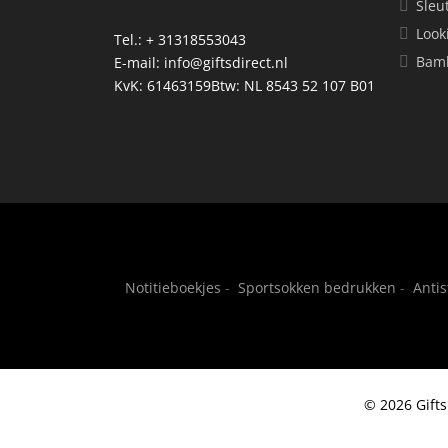
Sleu
Look
Tel.: + 31318553043
Bamb
E-mail:
info@giftsdirect.nl
KvK: 61463159Btw: NL 8543 52 107 B01
Notitieboekjes
-
Sportsokken bedrukken
-
Anti
© 2026 Gifts