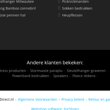
telhanger Milwaukee
Picknickmanden
ing Bamboo zonnebril
Sokken bedrukken
oe pennen hal
Heupflessen
Andere klanten bekeken:
stress producten
-
Stormvaste paraplu
-
Sleutelhanger graveren
-
Powerbank bedrukken
-
Speakers
-
Fleece dekens
-
Direct.nl
Algemene Voorwaarden
Privacy beleid
Retour en ga
Webshop software: ForShops