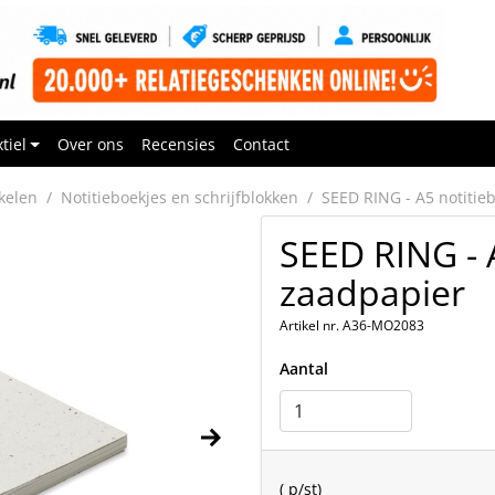
tiel
Over ons
Recensies
Contact
kelen
Notitieboekjes en schrijfblokken
SEED RING - A5 notitie
SEED RING - 
zaadpapier
Artikel nr. A36-MO2083
Aantal
(
p/st)