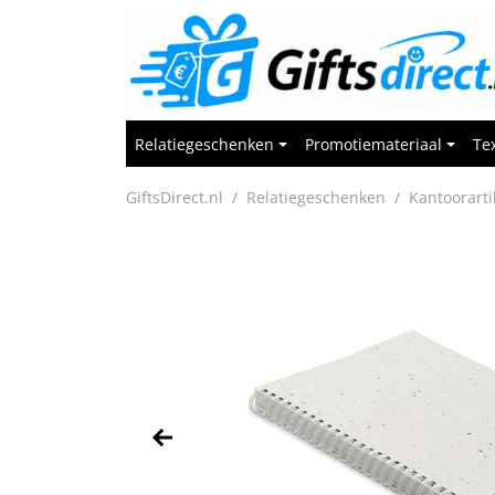
Relatiegeschenken
Promotiemateriaal
Tex
GiftsDirect.nl
Relatiegeschenken
Kantoorarti