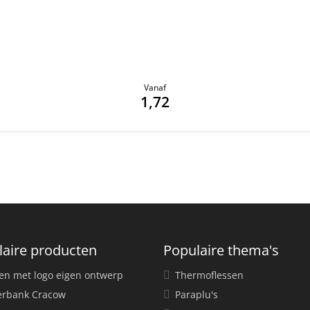
Vanaf
1,72
laire producten
Populaire thema's
en met logo eigen ontwerp
Thermoflessen
rbank Cracow
Paraplu's