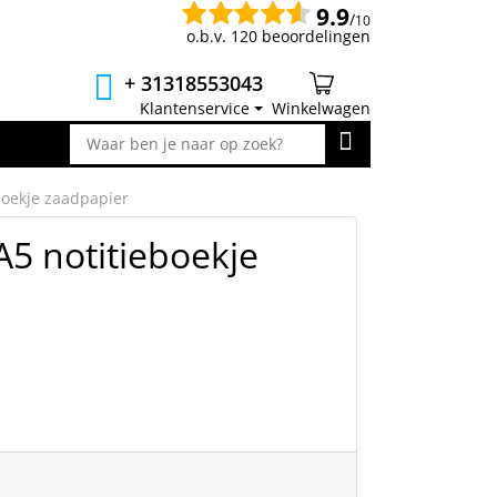
9.9
/
10
o.b.v. 120 beoordelingen
+ 31318553043
Klantenservice
Winkelwagen
boekje zaadpapier
A5 notitieboekje