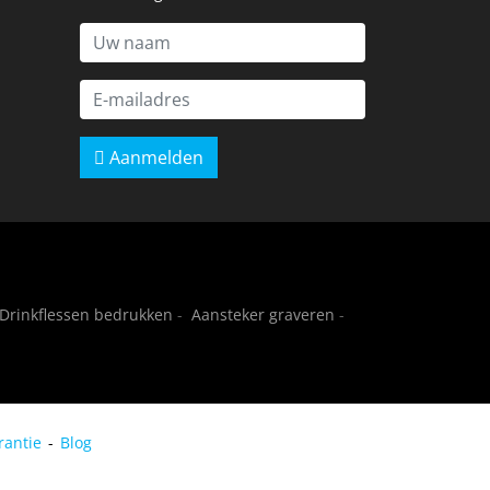
Aanmelden
Drinkflessen bedrukken
-
Aansteker graveren
-
rantie
Blog