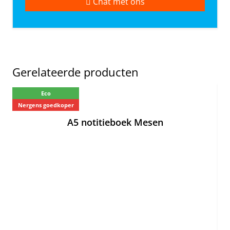
Chat met ons
Gerelateerde producten
Eco
Nergens goedkoper
Ne
A5 notitieboek Mesen