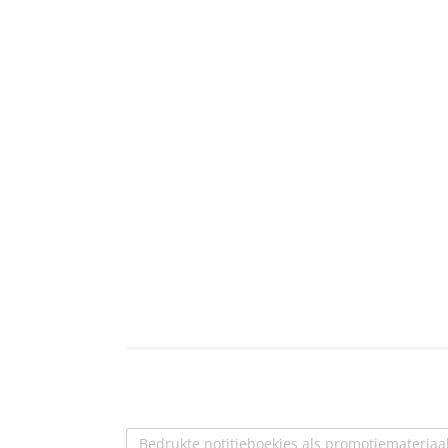
Bedrukte notitieboekjes als promotiemateriaa