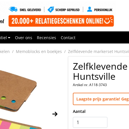
tiel
Over ons
Recensies
Contact
kelen
Memoblocks en boekjes
Zelfklevende markerset Huntsvi
Zelfklevende
Huntsville
Artikel nr. A118-3743
Laagste prijs garantie! G
Aantal