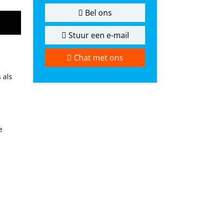
Bel ons
Stuur een e-mail
Chat met ons
 als
e