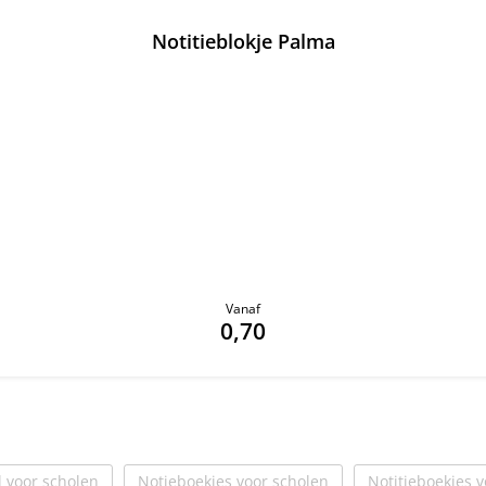
Notitieblokje Palma
Vanaf
0,70
l voor scholen
Notieboekjes voor scholen
Notitieboekjes 