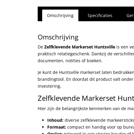
Omschrijving
Specificaties
Ger
Omschrijving
De
Zelfklevende Markerset Huntsville
is een ve
praktisch relatiegeschenk. Dankzij de verschill
documenten, notities of boeken.
Je kunt de Huntsville markerset laten bedrukken
brandingtool. En doordat dit product valt onde
investering.
Zelfklevende Markerset Huntsv
Hier zijn de belangrijkste kenmerken van de ma
Inhoud:
diverse zelfklevende markeerstick
Formaat:
compact en handig voor op bureau
Opslag:
geleverd in een stevige houder of 