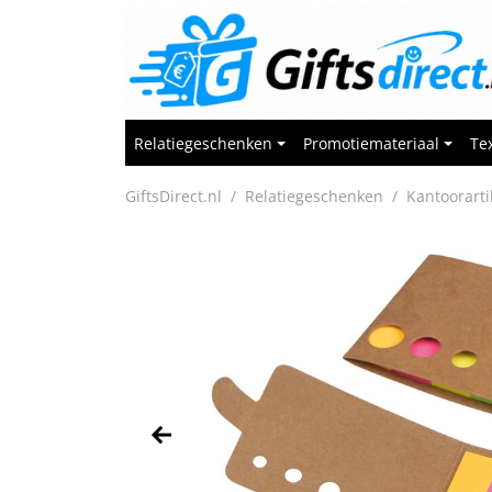
Relatiegeschenken
Promotiemateriaal
Tex
GiftsDirect.nl
Relatiegeschenken
Kantoorarti