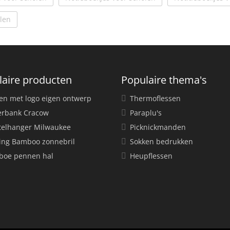
len
laire producten
Populaire thema's
en met logo eigen ontwerp
Thermoflessen
rbank Cracow
Paraplu's
telhanger Milwaukee
Picknickmanden
ing Bamboo zonnebril
Sokken bedrukken
oe pennen hal
Heupflessen