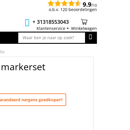
9.9
/
10
o.b.v. 120 beoordelingen
+ 31318553043
Klantenservice
Winkelwagen
lle
 markerset
egarandeerd nergens goedkoper!!