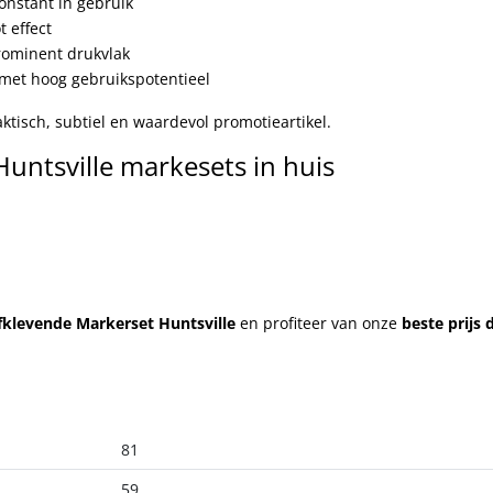
onstant in gebruik
 effect
ominent drukvlak
 met hoog gebruikspotentieel
ktisch, subtiel en waardevol promotieartikel.
untsville markesets in huis
lfklevende Markerset Huntsville
en profiteer van onze
beste prijs 
81
59