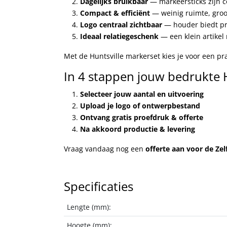
Dagelijks bruikbaar
— markeersticks zijn c
Compact & efficiënt
— weinig ruimte, groot
Logo centraal zichtbaar
— houder biedt pr
Ideaal relatiegeschenk
— een klein artikel
Met de Huntsville markerset kies je voor een pra
In 4 stappen jouw bedrukte H
Selecteer jouw aantal en uitvoering
Upload je logo of ontwerpbestand
Ontvang gratis proefdruk & offerte
Na akkoord productie & levering
Vraag vandaag nog een
offerte aan voor de Ze
Specificaties
Lengte (mm):
Hoogte (mm):