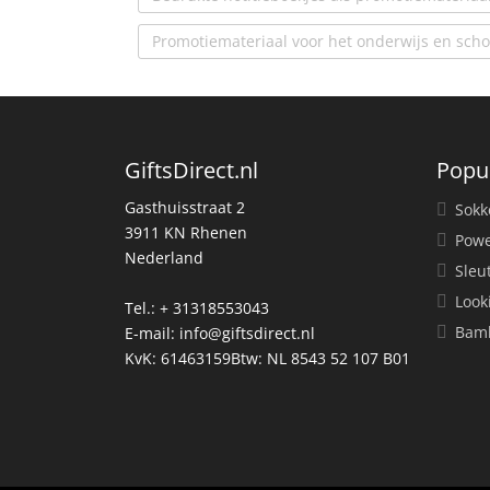
Promotiemateriaal voor het onderwijs en scho
GiftsDirect.nl
Popu
Gasthuisstraat 2
Sokk
3911 KN Rhenen
Powe
Nederland
Sleu
Look
Tel.: + 31318553043
Bamb
E-mail:
info@giftsdirect.nl
KvK: 61463159Btw: NL 8543 52 107 B01