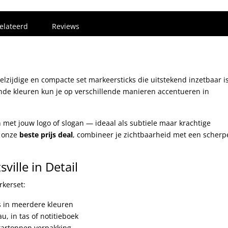
elateerd
Reviews
elzijdige en compacte set markeersticks die uitstekend inzetbaar is
ende kleuren kun je op verschillende manieren accentueren in
 met jouw logo of slogan — ideaal als subtiele maar krachtige
r onze
beste prijs deal
, combineer je zichtbaarheid met een scherp
ille in Detail
rkerset:
s in meerdere kleuren
, in tas of notitieboek
kartonnen verpakking