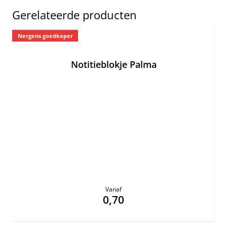
Gerelateerde producten
Nergens goedkoper
Ne
Notitieblokje Palma
Vanaf
0,70