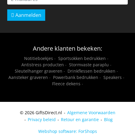
Aanmelden
Andere klanten bekeken:
Notitieboekjes
-
Sportsokken bedrukken
-
Antistress producten
-
Stormvaste paraplu
-
Sleutelhanger graveren
-
Drinkflessen bedrukken
-
Aansteker graveren
-
Powerbank bedrukken
-
Speakers
-
Fleece dekens
-
© 2026 GiftsDirect.nl
Algemene Voorwaarden
Privacy beleid
Retour en garantie
Blog
Webshop software: ForShops