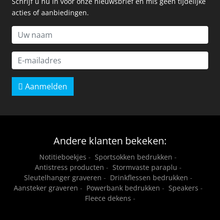
Schrijf u nu in voor onze nieuwsbrief en mis geen tijdelijke
acties of aanbiedingen.
Aanmelden
Andere klanten bekeken:
Notitieboekjes
-
Sportsokken bedrukken
-
Antistress producten
-
Stormvaste paraplu
-
Sleutelhanger graveren
-
Drinkflessen bedrukken
-
Aansteker graveren
-
Powerbank bedrukken
-
Speakers
-
Fleece dekens
-