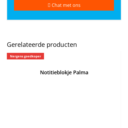
Chat met ons
Gerelateerde producten
Nergens goedkoper
Ne
Notitieblokje Palma