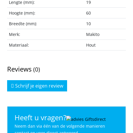
Lengte (mm):
19
Hoogte (mm):
60
Breedte (mm):
10
Merk:
Makito
Materiaal:
Hout
Reviews
(0)
Schrijf je eigen review
Heeft u vragen?
Neem dan via één van de volgende manieren
contact op voor direct antwoord.