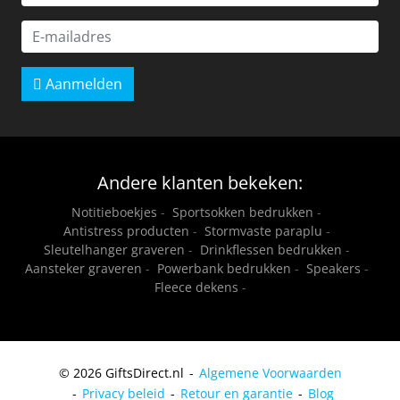
Aanmelden
Andere klanten bekeken:
Notitieboekjes
-
Sportsokken bedrukken
-
Antistress producten
-
Stormvaste paraplu
-
Sleutelhanger graveren
-
Drinkflessen bedrukken
-
Aansteker graveren
-
Powerbank bedrukken
-
Speakers
-
Fleece dekens
-
© 2026 GiftsDirect.nl
Algemene Voorwaarden
Privacy beleid
Retour en garantie
Blog