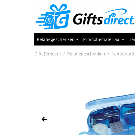
Relatiegeschenken
Promotiemateriaal
Tex
GiftsDirect.nl
Relatiegeschenken
Kantoorarti