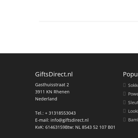
GiftsDirect.nl
Popu
Gasthuisstraat 2
Sokk
3911 KN Rhenen
Powe
Nederland
Sleu
Look
Tel.: + 31318553043
Bamb
E-mail:
info@giftsdirect.nl
KvK: 61463159Btw: NL 8543 52 107 B01