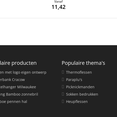
Vanaf
11,42
laire producten
Populaire thema's
en met logo eigen ontwerp
Thermoflessen
rbank Cracow
Paraplu's
telhanger Milwaukee
Picknickmanden
ing Bamboo zonnebril
Sokken bedrukken
oe pennen hal
Heupflessen