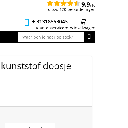
9.9
/
10
o.b.v. 120 beoordelingen
+ 31318553043
Klantenservice
Winkelwagen
 kunststof doosje