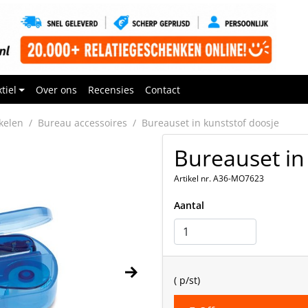
tiel
Over ons
Recensies
Contact
kelen
Bureau accessoires
Bureauset in kunststof doosje
Bureauset in
Artikel nr. A36-MO7623
Aantal
(
p/st)