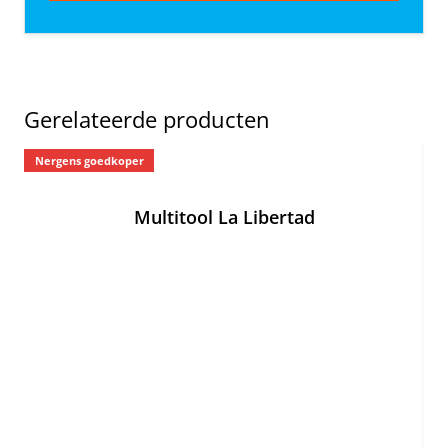
Gerelateerde producten
Nergens goedkoper
Ne
Multitool La Libertad