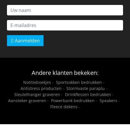
Aanmelden
Andere klanten bekeken:
Notitieboekjes
-
Sportsokken bedrukken
-
Antistress producten
-
Stormvaste paraplu
-
Sleutelhanger graveren
-
Drinkflessen bedrukken
-
Aansteker graveren
-
Powerbank bedrukken
-
Speakers
-
Fleece dekens
-