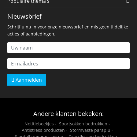
Populaire thema's
Nieuwsbrief
Schrijf u nu in voor onze nieuwsbrief en mis geen tijdelijke
acties of aanbiedingen.
Aanmelden
Andere klanten bekeken:
Notitieboekjes
-
Sportsokken bedrukken
-
Antistress producten
-
Stormvaste paraplu
-
Sleutelhanger graveren
-
Drinkflessen bedrukken
-