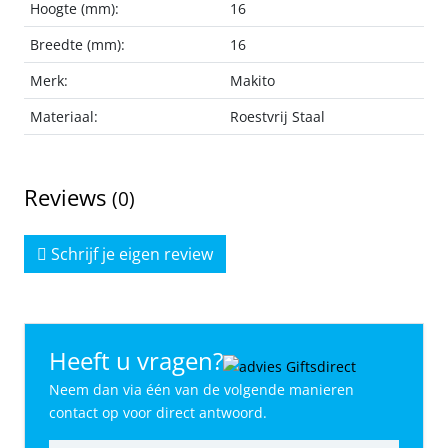
Hoogte (mm):
16
Breedte (mm):
16
Merk:
Makito
Materiaal:
Roestvrij Staal
Reviews
(0)
Schrijf je eigen review
Heeft u vragen?
Neem dan via één van de volgende manieren
contact op voor direct antwoord.