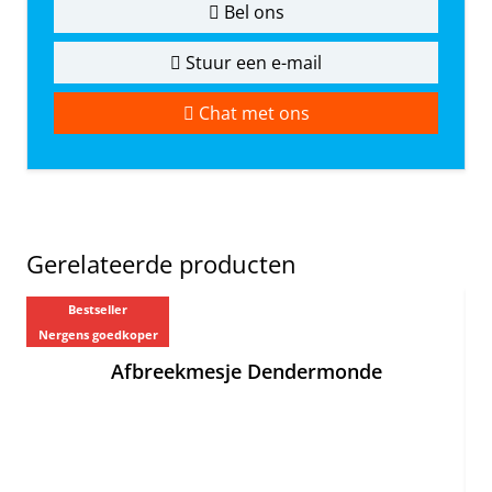
Bel ons
Stuur een e-mail
Chat met ons
Gerelateerde producten
Bestseller
Ne
Nergens goedkoper
Afbreekmesje Dendermonde