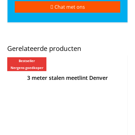
Chat met ons
Gerelateerde producten
Bestseller
Ne
Nergens goedkoper
3 meter stalen meetlint Denver