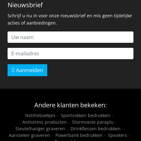
Nieuwsbrief
Schrijf u nu in voor onze nieuwsbrief en mis geen tijdelijke
acties of aanbiedingen.
Aanmelden
Andere klanten bekeken:
Notitieboekjes
-
Sportsokken bedrukken
-
Antistress producten
-
Stormvaste paraplu
-
Sleutelhanger graveren
-
Drinkflessen bedrukken
-
Aansteker graveren
-
Powerbank bedrukken
-
Speakers
-