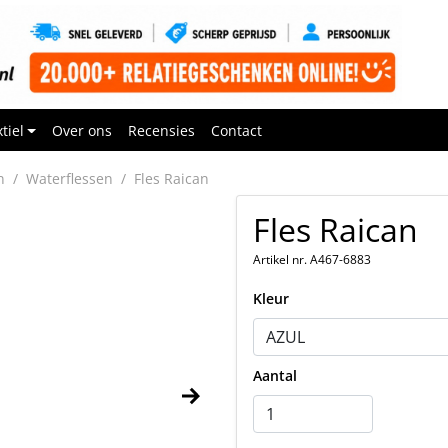
tiel
Over ons
Recensies
Contact
n
Waterflessen
Fles Raican
Fles Raican
Artikel nr. A467-6883
Kleur
Aantal