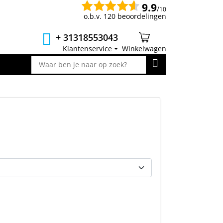
9.9
/
10
o.b.v. 120 beoordelingen
+ 31318553043
Klantenservice
Winkelwagen