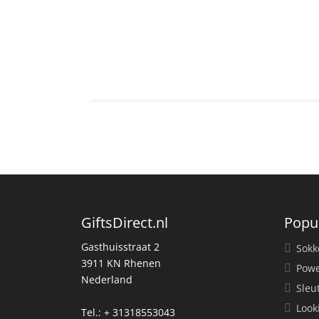
GiftsDirect.nl
Popu
Gasthuisstraat 2
Sokk
3911 KN Rhenen
Powe
Nederland
Sleu
Look
Tel.: + 31318553043