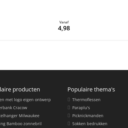
Vanaf
4,98
laire producten
Populaire thema's
en met logo eigen ontwerp
Thermoflessen
rbank Cracow
Paraplu's
telhanger Milwaukee
Picknickmanden
ing Bamboo zonnebril
Sokken bedrukken