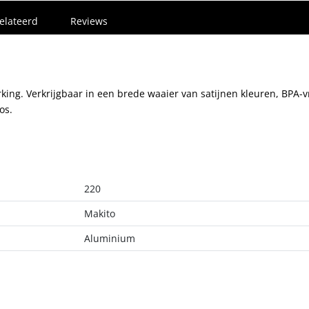
elateerd
Reviews
ng. Verkrijgbaar in een brede waaier van satijnen kleuren, BPA-vr
os.
220
Makito
Aluminium