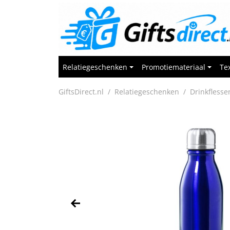
Relatiegeschenken
Promotiemateriaal
Tex
GiftsDirect.nl
Relatiegeschenken
Drinkflesse